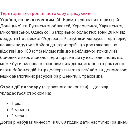
Територія та строк дії договору страхування
Україна, за виключенням:
АР Крим, окупованих територій
Донецької та Луганської областей; Херсонської, Харківської,
Миколаївської, Одеської, Запорізької областей; зони 20 км від
кордонів Російської Федерації, Республіки Білорусь; територій,
на яких ведуться бойові дії; територій, що розташовані на
відстані до 100 (ста) кілометрів до найближчої точки лінії
бойових дій/окупованої території, на дату настання події, що
може бути визнана страховим випадком, згідно інтерактивної
карти бойових дій: https://deepstatemap.live/ або за допомогою
інших аналогічних ресурсів за рішенням Страховика.
Строк дії договору
(страхового покриття) – договір
укладається строком на:
1 рік;
6 місяців;
3 місяці.
Договір набуває чинності з 00:00 годин дати наступної за днем