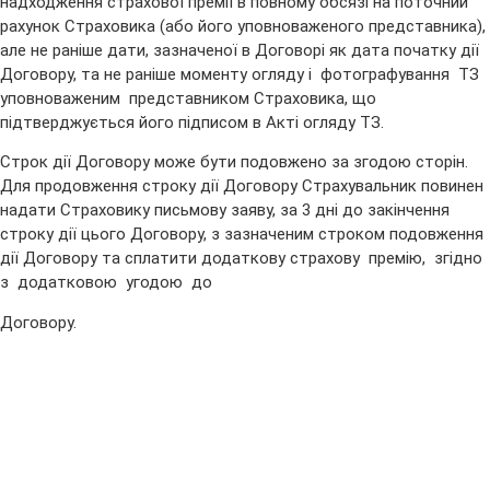
надходження страхової премії в повному обсязі на поточний
рахунок Страховика (або його уповноваженого представника),
але не раніше дати, зазначеної в Договорі як дата початку дії
Договору, та не раніше моменту огляду і фотографування ТЗ
уповноваженим представником Страховика, що
підтверджується його підписом в Акті огляду ТЗ.
Строк дії Договору може бути подовжено за згодою сторін.
Для продовження строку дії Договору Страхувальник повинен
надати Страховику письмову заяву, за 3 дні до закінчення
строку дії цього Договору, з зазначеним строком подовження
дії Договору та сплатити додаткову страхову премію, згідно
з додатковою угодою до
Договору.