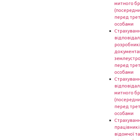
митного б
(посередни
перед трет
особами
Страхуван
відповідал
розробник
документаці
землеустр
перед трет
особами
Страхуван
відповідал
митного б
(посередни
перед трет
особами
Страхуван
працівникі
відомчої та