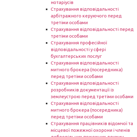
нотаріусів
Cтрахування відповідальності
арбітражного керуючого перед
третіми особами
Страхування відповідальності перед
третіми особами
Страхування професійної
відповідальності у сфері
бухгалтерських послуг
Страхування відповідальності
митного брокера (посередника)
перед третіми особами
Страхування відповідальності
розробників документації із
землеустрою перед третіми особами
Страхування відповідальності
митного брокера (посередника)
перед третіми особами
Страхування працівників відомчої та
місцевої пожежної охорони і членів
добровільних пожежних дружин