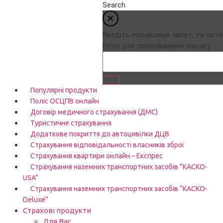
Search
Введіть пошуковий запит, та нати
Enter для продовження пошуку
Популярні продукти
Поліс ОСЦПВ онлайн
Договір медичного страхування (ДМС)
Туристичне страхування
Додаткове покриття до автоцивілки ДЦВ
Страхування відповідальності власників зброї
Страхування квартири онлайн – Експрес
Страхування наземних транспортних засобів “КАСКО-
USA”
Страхування наземних транспортних засобів “КАСКО-
Deluxe”
Страхові продукти
Для Вас