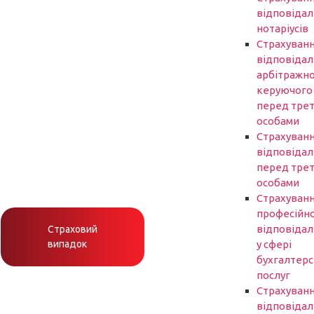
відповідал
нотаріусів
Cтрахуван
відповідал
арбітражн
керуючого
перед трет
особами
Страхуван
відповідал
перед трет
особами
Страхуван
професійно
відповідал
Страховий
h
випадок
у сфері
бухгалтер
послуг
Страхуван
відповідал