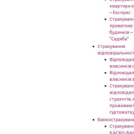
квартири 
– Експрес
Страхуван
приватних
будинків – 
“Садиба”
Страхування
відповідальност
Відповідал
власників 
Відповідал
власників 
Страхуван
відповідал
студентів, 
проживают
гуртожитк
Банкострахуван
Страхуван
КАСКО-БА