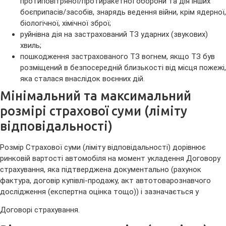
протиповітряної/протиракетної оборони та дія інших
боєприпасів/засобів, знарядь ведення війни, крім ядерної,
біологічної, хімічної зброї;
руйнівна дія на застрахований ТЗ ударних (звукових)
хвиль;
пошкодження застрахованого ТЗ вогнем, якщо ТЗ був
розміщений в безпосередній близькості від місця пожежі,
яка сталася внаслідок воєнних дій.
Мінімальний та максимальний
розмірі страхової суми (ліміту
відповідальності)
Розмір Страхової суми (ліміту відповідальності) дорівнює
ринковій вартості автомобіля на момент укладення Договору
страхування, яка підтверджена документально (рахунок
фактура, договір купівлі-продажу, акт автотоварознавчого
дослідження (експертна оцінка тощо)) і зазначається у
Договорі страхування.