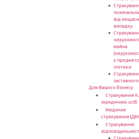
Страхуван
позичальн
від нещасн
випадку
Страхуван
нерухомог
майна
(нерухомост
є предмет
іпотеки
Страхуван
заставного
Для Вашого бізнесу
Страхування 
юридичних осіб
Медичне
страхування (ДМ
Страхування
відповідальност
Страхуван