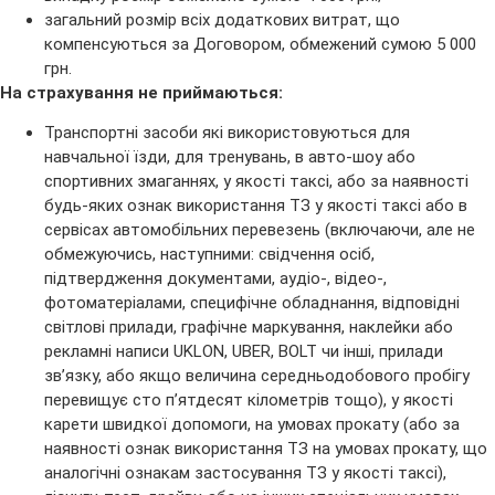
загальний розмір всіх додаткових витрат, що
компенсуються за Договором, обмежений сумою 5 000
грн.
На страхування не приймаються:
Транспортні засоби які використовуються для
навчальної їзди, для тренувань, в авто-шоу або
спортивних змаганнях, у якості таксі, або за наявності
будь-яких ознак використання ТЗ у якості таксі або в
сервісах автомобільних перевезень (включаючи, але не
обмежуючись, наступними: свідчення осіб,
підтвердження документами, аудіо-, відео-,
фотоматеріалами, специфічне обладнання, відповідні
світлові прилади, графічне маркування, наклейки або
рекламні написи UKLON, UBER, BOLT чи інші, прилади
зв’язку, або якщо величина середньодобового пробігу
перевищує сто п’ятдесят кілометрів тощо), у якості
карети швидкої допомоги, на умовах прокату (або за
наявності ознак використання ТЗ на умовах прокату, що
аналогічні ознакам застосування ТЗ у якості таксі),