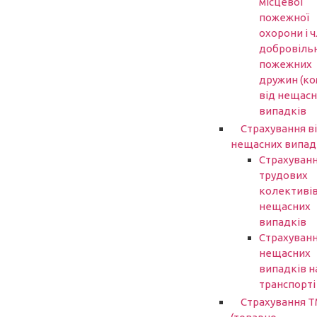
місцевої
пожежної
охорони і ч
добровіль
пожежних
дружин (ко
від нещасн
випадків
Страхування в
нещасних випад
Страхуван
трудових
колективів
нещасних
випадків
Страхуванн
нещасних
випадків н
транспорті
Страхування 