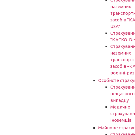
наземних
транспорт
засобів “К
USA”
Страхуван
“КАСКО-De
Страхуван
наземних
транспорт
засобів «К
военні-риз
Особисте страху
Страхуванн
нещасного
випадку
Медичне
страхуванн
іноземців
Майнове страху
Страхуван