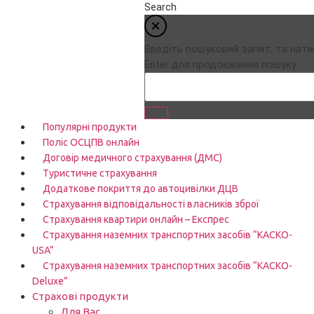
Search
Введіть пошуковий запит, та нати
Enter для продовження пошуку
Популярні продукти
Поліс ОСЦПВ онлайн
Договір медичного страхування (ДМС)
Туристичне страхування
Додаткове покриття до автоцивілки ДЦВ
Страхування відповідальності власників зброї
Страхування квартири онлайн – Експрес
Страхування наземних транспортних засобів “КАСКО-
USA”
Страхування наземних транспортних засобів “КАСКО-
Deluxe”
Страхові продукти
Для Вас