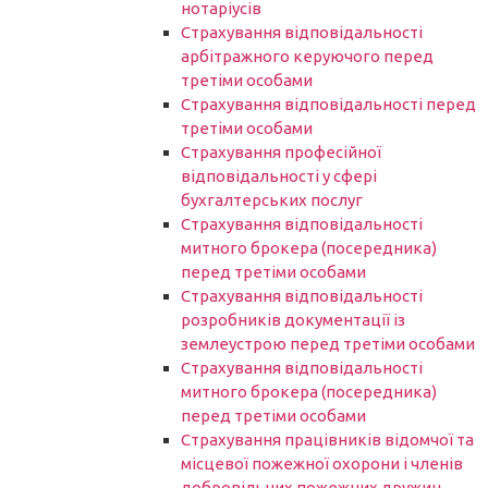
нотаріусів
Cтрахування відповідальності
арбітражного керуючого перед
третіми особами
Страхування відповідальності перед
третіми особами
Страхування професійної
відповідальності у сфері
бухгалтерських послуг
Страхування відповідальності
митного брокера (посередника)
перед третіми особами
Страхування відповідальності
розробників документації із
землеустрою перед третіми особами
Страхування відповідальності
митного брокера (посередника)
перед третіми особами
Страхування працівників відомчої та
місцевої пожежної охорони і членів
добровільних пожежних дружин