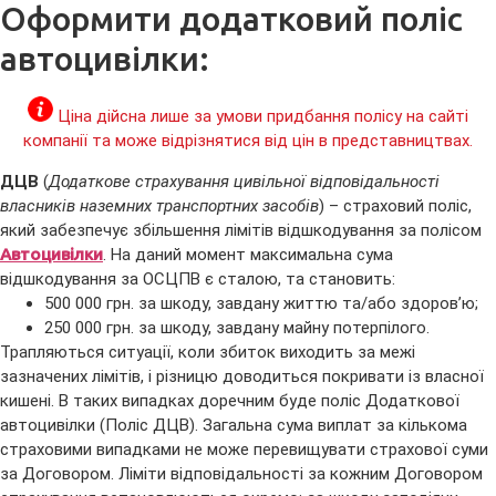
Оформити додатковий поліс
автоцивілки:
Ціна дійсна лише за умови придбання полісу на сайті
компанії та може відрізнятися від цін в представництвах.
ДЦВ
(
Додаткове страхування цивільної відповідальності
власників наземних транспортних засобів
) – страховий поліс,
який забезпечує збільшення лімітів відшкодування за полісом
Автоцивілки
. На даний момент максимальна сума
відшкодування за ОСЦПВ є сталою, та становить:
500 000 грн. за шкоду, завдану життю та/або здоров’ю;
250 000 грн. за шкоду, завдану майну потерпілого.
Трапляються ситуації, коли збиток виходить за межі
зазначених лімітів, і різницю доводиться покривати із власної
кишені. В таких випадках доречним буде поліс Додаткової
автоцивілки (Поліс ДЦВ). Загальна сума виплат за кількома
страховими випадками не може перевищувати страхової суми
за Договором. Ліміти відповідальності за кожним Договором