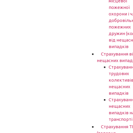
місцевої
пожежної
охорони і ч
добровіль
пожежних
дружин (ко
від нещасн
випадків
Страхування в
нещасних випад
Страхуван
трудових
колективів
нещасних
випадків
Страхуванн
нещасних
випадків н
транспорті
Страхування 