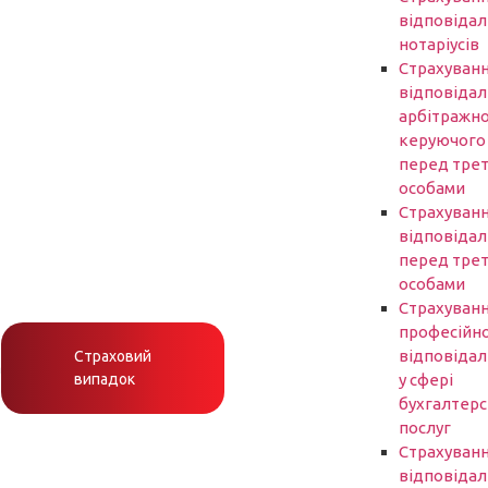
відповідал
нотаріусів
Cтрахуван
відповідал
арбітражн
керуючого
перед трет
особами
Страхуван
відповідал
перед трет
особами
Страхуван
професійно
відповідал
Страховий
h
випадок
у сфері
бухгалтер
послуг
Страхуван
відповідал