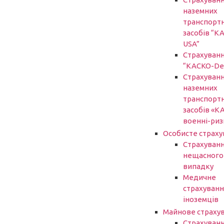
наземних
транспорт
засобів “К
USA”
Страхуван
“КАСКО-De
Страхуван
наземних
транспорт
засобів «К
военні-риз
Особисте страху
Страхуванн
нещасного
випадку
Медичне
страхуванн
іноземців
Майнове страху
Страхуван