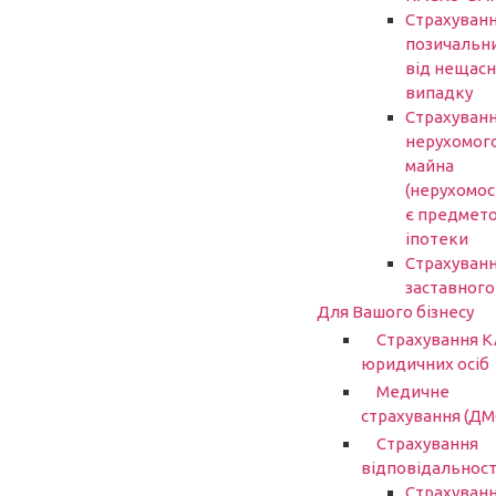
Страхуван
позичальн
від нещасн
випадку
Страхуван
нерухомог
майна
(нерухомост
є предмет
іпотеки
Страхуван
заставного
Для Вашого бізнесу
Страхування 
юридичних осіб
Медичне
страхування (ДМ
Страхування
відповідальност
Страхуван