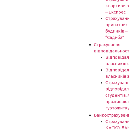
квартири 
– Експрес
Страхуван
приватних
будинків – 
“Садиба”
Страхування
відповідальност
Відповідал
власників 
Відповідал
власників 
Страхуван
відповідал
студентів, 
проживают
гуртожитк
Банкострахуван
Страхуван
КАСКО-БА