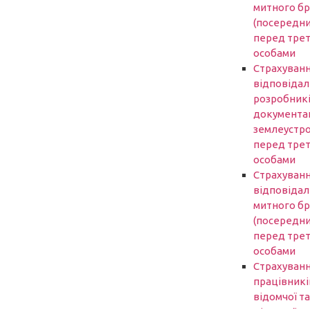
митного б
(посередни
перед трет
особами
Страхуван
відповідал
розробник
документаці
землеустр
перед трет
особами
Страхуван
відповідал
митного б
(посередни
перед трет
особами
Страхуван
працівникі
відомчої та