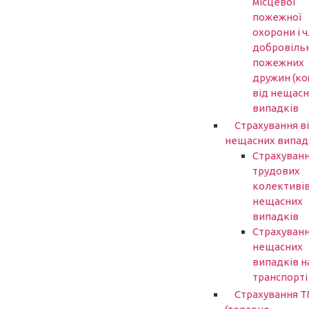
місцевої
пожежної
охорони і ч
добровіль
пожежних
дружин (ко
від нещасн
випадків
Страхування в
нещасних випад
Страхуван
трудових
колективів
нещасних
випадків
Страхуванн
нещасних
випадків н
транспорті
Страхування 