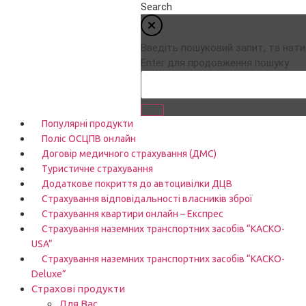
Search
Введіть пошуковий запит, та нати
Enter для продовження пошуку
Популярні продукти
Поліс ОСЦПВ онлайн
Договір медичного страхування (ДМС)
Туристичне страхування
Додаткове покриття до автоцивілки ДЦВ
Страхування відповідальності власників зброї
Страхування квартири онлайн – Експрес
Страхування наземних транспортних засобів “КАСКО-
USA”
Страхування наземних транспортних засобів “КАСКО-
Deluxe”
Страхові продукти
Для Вас