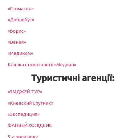
«Стомател»
«Добробут»
«Борис»
«Венея»
«Медиком»
Клініка стоматології
«Медиан»
Туристичні агенції:
«ЭМДЖЕЙ ТУР»
«Киевский Спутник»
«Экспедиция»
ФАНВЕЙ ХОЛІДЕЙС
5-а пора року