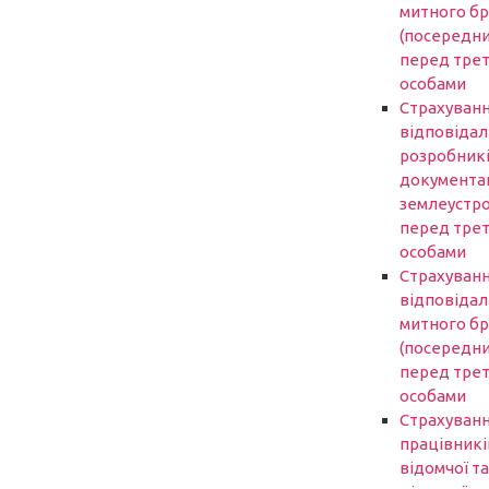
митного б
(посередни
перед трет
особами
Страхуван
відповідал
розробник
документаці
землеустр
перед трет
особами
Страхуван
відповідал
митного б
(посередни
перед трет
особами
Страхуван
працівникі
відомчої та