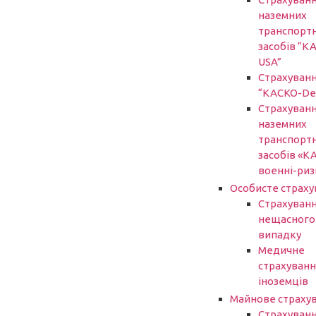
наземних
транспорт
засобів “К
USA”
Страхуван
“КАСКО-De
Страхуван
наземних
транспорт
засобів «К
военні-риз
Особисте страху
Страхуванн
нещасного
випадку
Медичне
страхуванн
іноземців
Майнове страху
Страхуван