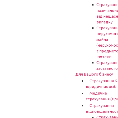
Страхуван
позичальн
від нещасн
випадку
Страхуван
нерухомог
майна
(нерухомост
є предмет
іпотеки
Страхуван
заставного
Для Вашого бізнесу
Страхування 
юридичних осіб
Медичне
страхування (ДМ
Страхування
відповідальност
Страхуван