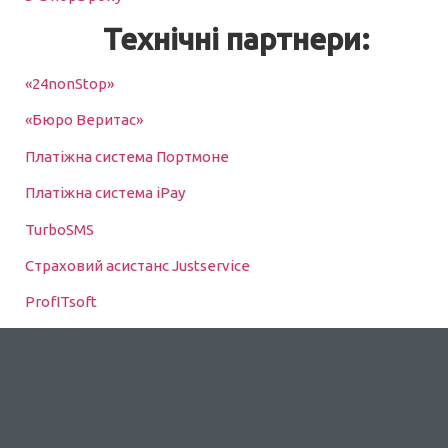
Технічні партнери:
«24nonStop»
«Бюро Веритас»
Платіжна система Портмоне
Платіжна система iPay
TurboSMS
Страховий асистанс Justservice
ProfITsoft