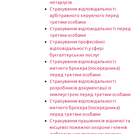
нотаріусів
Cтрахування відповідальності
арбітражного керуючого перед
третіми особами
Страхування відповідальності перед
третіми особами
Страхування професійної
відповідальності у сфері
бухгалтерських послуг
Страхування відповідальності
митного брокера (посередника)
перед третіми особами
Страхування відповідальності
розробників документації із
землеустрою перед третіми особами
Страхування відповідальності
митного брокера (посередника)
перед третіми особами
Страхування працівників відомчої та
місцевої пожежної охорони і членів
добровільних пожежних дружин