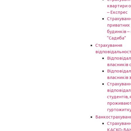
квартири 
– Експрес
Страхуван
приватних
будинків – 
“Садиба”
Страхування
відповідальност
Відповідал
власників 
Відповідал
власників 
Страхуван
відповідал
студентів, 
проживают
гуртожитк
Банкострахуван
Страхуван
КАСКО-БА