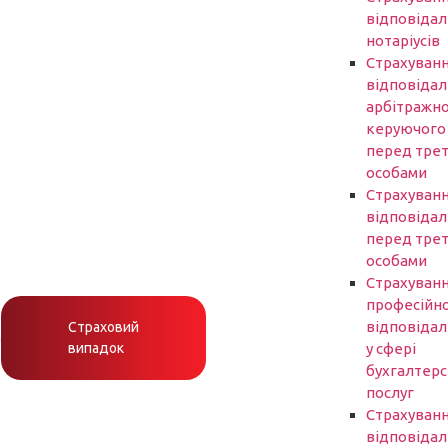
відповідал
нотаріусів
Cтрахуван
відповідал
арбітражн
керуючого
перед трет
особами
Страхуван
відповідал
перед трет
особами
Страхуван
професійно
відповідал
Страховий
h
випадок
у сфері
бухгалтер
послуг
Страхуван
відповідал