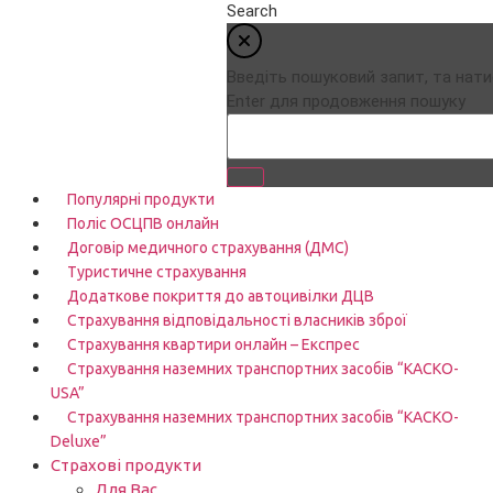
Search
Введіть пошуковий запит, та нати
Enter для продовження пошуку
Популярні продукти
Поліс ОСЦПВ онлайн
Договір медичного страхування (ДМС)
Туристичне страхування
Додаткове покриття до автоцивілки ДЦВ
Страхування відповідальності власників зброї
Страхування квартири онлайн – Експрес
Страхування наземних транспортних засобів “КАСКО-
USA”
Страхування наземних транспортних засобів “КАСКО-
Deluxe”
Страхові продукти
Для Вас