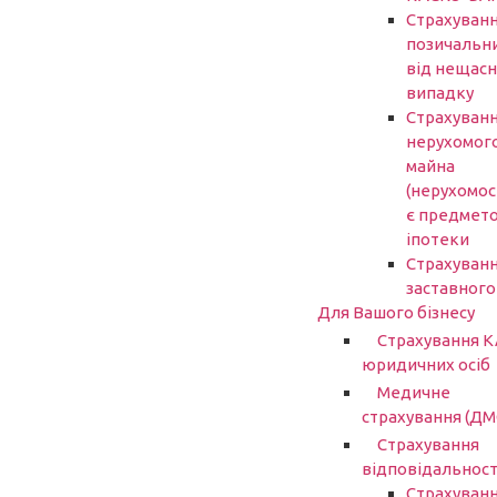
Страхуван
позичальн
від нещасн
випадку
Страхуван
нерухомог
майна
(нерухомост
є предмет
іпотеки
Страхуван
заставного
Для Вашого бізнесу
Страхування 
юридичних осіб
Медичне
страхування (ДМ
Страхування
відповідальност
Страхуван