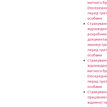
митного б
(посередни
перед трет
особами
Страхуван
відповідал
розробник
документаці
землеустр
перед трет
особами
Страхуван
відповідал
митного б
(посередни
перед трет
особами
Страхуван
працівникі
відомчої та