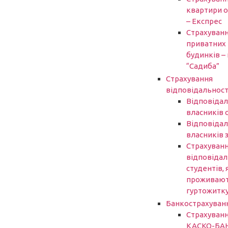
квартири 
– Експрес
Страхуван
приватних
будинків – 
“Садиба”
Страхування
відповідальност
Відповідал
власників 
Відповідал
власників 
Страхуван
відповідал
студентів, 
проживают
гуртожитк
Банкострахуван
Страхуван
КАСКО-БА