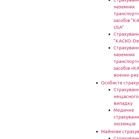
наземних
транспорт
засобів “К
USA”
Страхуван
“КАСКО-De
Страхуван
наземних
транспорт
засобів «К
военні-риз
Особисте страху
Страхуванн
нещасного
випадку
Медичне
страхуванн
іноземців
Майнове страху
Страхуван