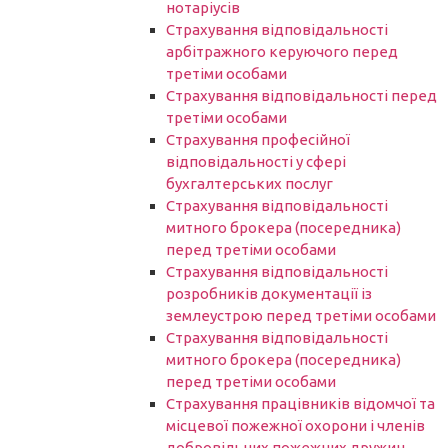
нотаріусів
Cтрахування відповідальності
арбітражного керуючого перед
третіми особами
Страхування відповідальності перед
третіми особами
Страхування професійної
відповідальності у сфері
бухгалтерських послуг
Страхування відповідальності
митного брокера (посередника)
перед третіми особами
Страхування відповідальності
розробників документації із
землеустрою перед третіми особами
Страхування відповідальності
митного брокера (посередника)
перед третіми особами
Страхування працівників відомчої та
місцевої пожежної охорони і членів
добровільних пожежних дружин