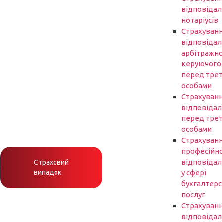
відповідал
нотаріусів
Cтрахуван
відповідал
арбітражн
керуючого
перед трет
особами
Страхуван
відповідал
перед трет
особами
Страхуван
професійно
відповідал
Страховий
h
випадок
у сфері
бухгалтер
послуг
Страхуван
відповідал