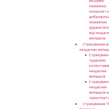
місцевої
пожежної
охорони і ч
добровіль
пожежних
дружин (ко
від нещасн
випадків
Страхування в
нещасних випад
Страхуван
трудових
колективів
нещасних
випадків
Страхуванн
нещасних
випадків н
транспорті
Страхування 