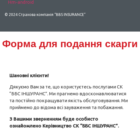
Hm-android
© 2024 Страхова компанія “BBS INSURANCE”
Scroll
Форма для подання скарги
Up
Шановні клієнти!
Дякуємо Вам за те, що користуєтесь послугами СК
“ББС ІНШУРАНС”. Ми прагнемо вдосконавлюватися
та постійно покращувати якість обслуговування. Ми
приймемо до відома всі зауваження та побажання.
З Вашими зверненням буде особисто
ознайомлено Керівництво СК “ББС ІНШУРАНС”.