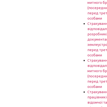
митного б
(посередни
перед трет
особами
Страхуван
відповідал
розробник
документаці
землеустр
перед трет
особами
Страхуван
відповідал
митного б
(посередни
перед трет
особами
Страхуван
працівникі
відомчої та