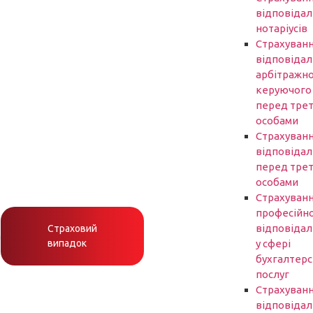
відповідал
нотаріусів
Cтрахуван
відповідал
арбітражн
керуючого
перед трет
особами
Страхуван
відповідал
перед трет
особами
Страхуван
професійно
відповідал
Страховий
h
випадок
у сфері
бухгалтер
послуг
Страхуван
відповідал