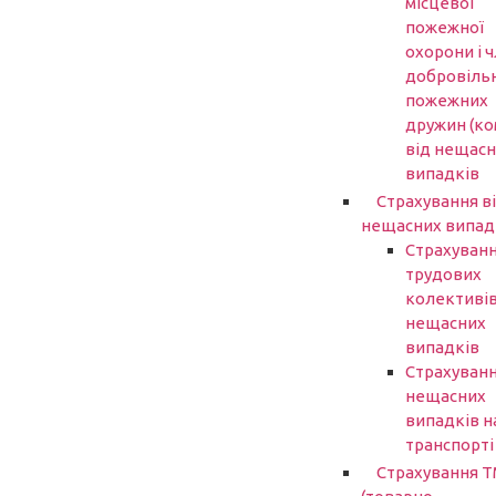
місцевої
пожежної
охорони і ч
добровіль
пожежних
дружин (ко
від нещасн
випадків
Страхування в
нещасних випад
Страхуван
трудових
колективів
нещасних
випадків
Страхуванн
нещасних
випадків н
транспорті
Страхування 