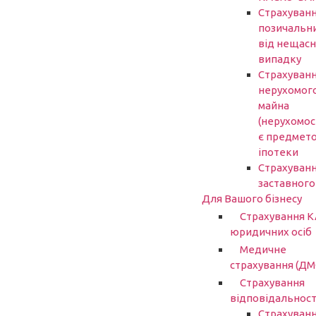
Страхуван
позичальн
від нещасн
випадку
Страхуван
нерухомог
майна
(нерухомост
є предмет
іпотеки
Страхуван
заставного
Для Вашого бізнесу
Страхування 
юридичних осіб
Медичне
страхування (ДМ
Страхування
відповідальност
Страхуван