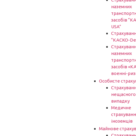
наземних
транспорт
засобів “К
USA”
Страхуван
“КАСКО-De
Страхуван
наземних
транспорт
засобів «К
военні-риз
Особисте страху
Страхуванн
нещасного
випадку
Медичне
страхуванн
іноземців
Майнове страху
Страхуван