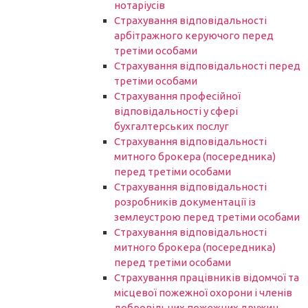
нотаріусів
Cтрахування відповідальності
арбітражного керуючого перед
третіми особами
Страхування відповідальності перед
третіми особами
Страхування професійної
відповідальності у сфері
бухгалтерських послуг
Страхування відповідальності
митного брокера (посередника)
перед третіми особами
Страхування відповідальності
розробників документації із
землеустрою перед третіми особами
Страхування відповідальності
митного брокера (посередника)
перед третіми особами
Страхування працівників відомчої та
місцевої пожежної охорони і членів
добровільних пожежних дружин