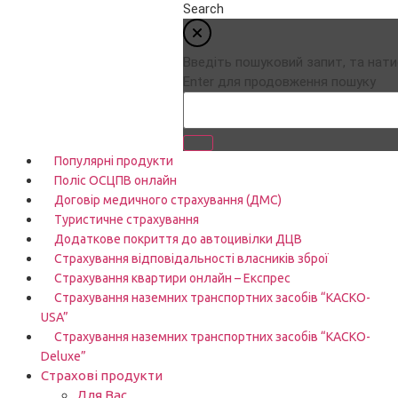
Search
Введіть пошуковий запит, та нати
Enter для продовження пошуку
Популярні продукти
Поліс ОСЦПВ онлайн
Договір медичного страхування (ДМС)
Туристичне страхування
Додаткове покриття до автоцивілки ДЦВ
Страхування відповідальності власників зброї
Страхування квартири онлайн – Експрес
Страхування наземних транспортних засобів “КАСКО-
USA”
Страхування наземних транспортних засобів “КАСКО-
Deluxe”
Страхові продукти
Для Вас