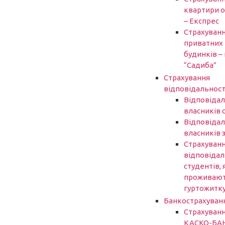
квартири 
– Експрес
Страхуван
приватних
будинків – 
“Садиба”
Страхування
відповідальност
Відповідал
власників 
Відповідал
власників 
Страхуван
відповідал
студентів, 
проживают
гуртожитк
Банкострахуван
Страхуван
КАСКО-БА