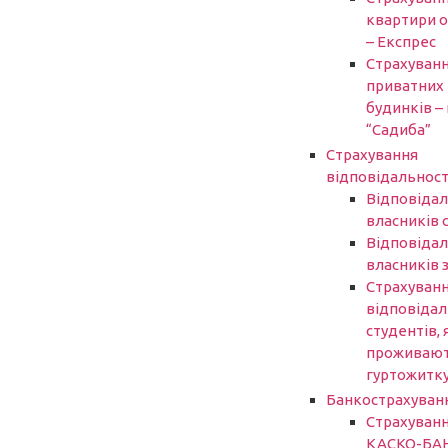
квартири 
– Експрес
Страхуван
приватних
будинків – 
“Садиба”
Страхування
відповідальност
Відповідал
власників 
Відповідал
власників 
Страхуван
відповідал
студентів, 
проживают
гуртожитк
Банкострахуван
Страхуван
КАСКО-БА