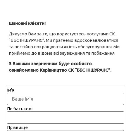
Шановні клієнти!
Дякуємо Вам за те, що користуєтесь послугами СК
“ББС ІНШУРАНС”. Ми прагнемо вдосконавлюватися
та постійно покращувати якість обслуговування. Ми
приймемо до відома всі зауваження та побажання.
З Вашими зверненням буде особисто
ознайомлено Керівництво СК “ББС ІНШУРАНС”.
Ім'я
По батькові
Прізвище