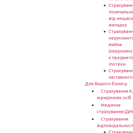
Страхуван
позичальн
від нещасн
випадку
Страхуван
нерухомог
майна
(нерухомост
є предмет
іпотеки
Страхуван
заставного
Для Вашого бізнесу
Страхування 
юридичних осіб
Медичне
страхування (ДМ
Страхування
відповідальност
Страхуван