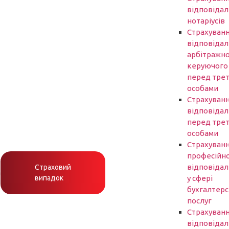
відповідал
нотаріусів
Cтрахуван
відповідал
арбітражн
керуючого
перед трет
особами
Страхуван
відповідал
перед трет
особами
Страхуван
професійно
відповідал
Страховий
h
випадок
у сфері
бухгалтер
послуг
Страхуван
відповідал