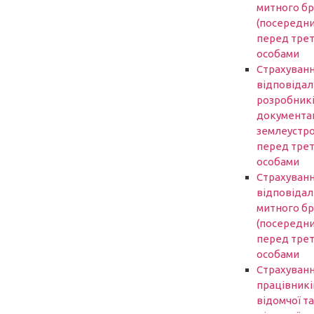
митного б
(посередни
перед трет
особами
Страхуван
відповідал
розробник
документаці
землеустр
перед трет
особами
Страхуван
відповідал
митного б
(посередни
перед трет
особами
Страхуван
працівникі
відомчої та