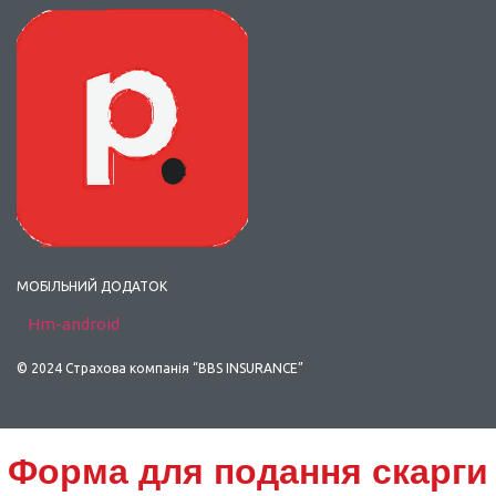
МОБІЛЬНИЙ ДОДАТОК
Hm-android
© 2024 Страхова компанія “BBS INSURANCE”
Scroll
Форма для подання скарги
Up