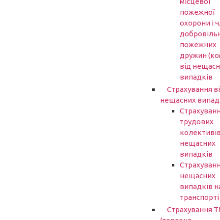
місцевої
пожежної
охорони і ч
добровіль
пожежних
дружин (ко
від нещасн
випадків
Страхування в
нещасних випад
Страхуван
трудових
колективів
нещасних
випадків
Страхуванн
нещасних
випадків н
транспорті
Страхування 