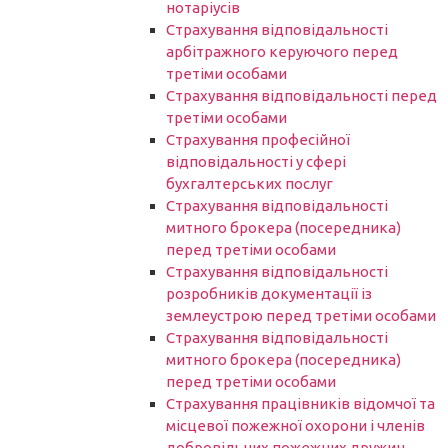
нотаріусів
Cтрахування відповідальності
арбітражного керуючого перед
третіми особами
Страхування відповідальності перед
третіми особами
Страхування професійної
відповідальності у сфері
бухгалтерських послуг
Страхування відповідальності
митного брокера (посередника)
перед третіми особами
Страхування відповідальності
розробників документації із
землеустрою перед третіми особами
Страхування відповідальності
митного брокера (посередника)
перед третіми особами
Страхування працівників відомчої та
місцевої пожежної охорони і членів
добровільних пожежних дружин