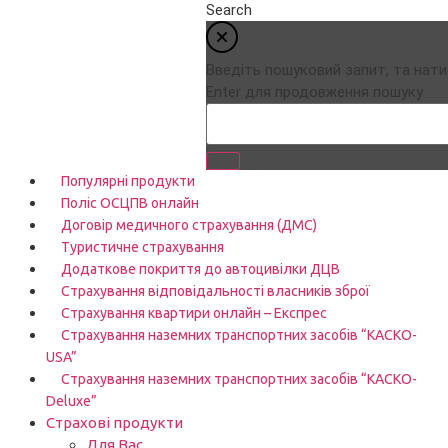
Search
Введіть пошуковий запит, та нати
Enter для продовження пошуку
Популярні продукти
Поліс ОСЦПВ онлайн
Договір медичного страхування (ДМС)
Туристичне страхування
Додаткове покриття до автоцивілки ДЦВ
Страхування відповідальності власників зброї
Страхування квартири онлайн – Експрес
Страхування наземних транспортних засобів “КАСКО-
USA”
Страхування наземних транспортних засобів “КАСКО-
Deluxe”
Страхові продукти
Для Вас