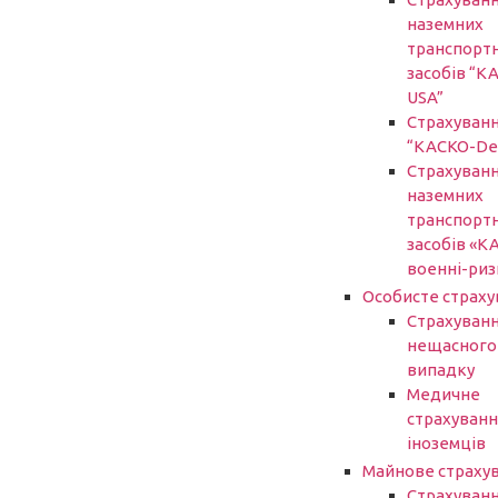
наземних
транспорт
засобів “К
USA”
Страхуван
“КАСКО-De
Страхуван
наземних
транспорт
засобів «К
военні-риз
Особисте страху
Страхуванн
нещасного
випадку
Медичне
страхуванн
іноземців
Майнове страху
Страхуван