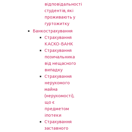
відповідальності
студентів, які
проживають у
гуртожитку
Банкострахування
Страхування
КАСКО-БАНК
Страхування
позичальника
від нещасного
випадку
Страхування
нерухомого
майна
(нерухомості),
що є
предметом
іпотеки
Страхування
заставного