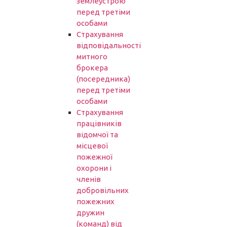
землеустрою
перед третіми
особами
Страхування
відповідальності
митного
брокера
(посередника)
перед третіми
особами
Страхування
працівників
відомчої та
місцевої
пожежної
охорони і
членів
добровільних
пожежних
дружин
(команд) від