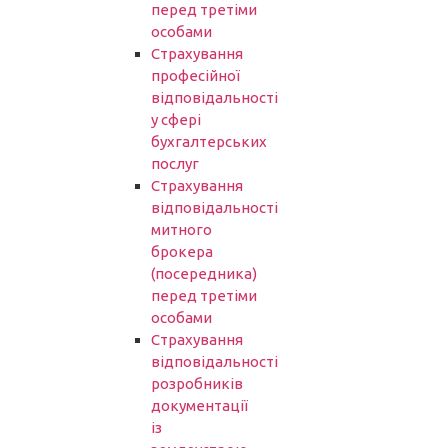
перед третіми
особами
Страхування
професійної
відповідальності
у сфері
бухгалтерських
послуг
Страхування
відповідальності
митного
брокера
(посередника)
перед третіми
особами
Страхування
відповідальності
розробників
документації
із