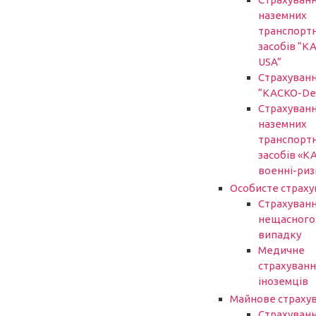
наземних
транспорт
засобів “К
USA”
Страхуван
“КАСКО-De
Страхуван
наземних
транспорт
засобів «К
военні-риз
Особисте страху
Страхуванн
нещасного
випадку
Медичне
страхуванн
іноземців
Майнове страху
Страхуван