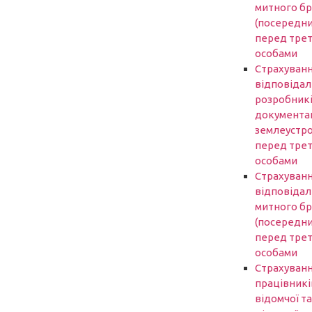
митного б
(посередни
перед трет
особами
Страхуван
відповідал
розробник
документаці
землеустр
перед трет
особами
Страхуван
відповідал
митного б
(посередни
перед трет
особами
Страхуван
працівникі
відомчої та