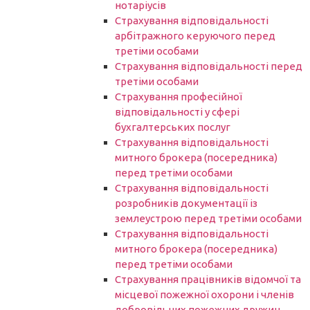
нотаріусів
Cтрахування відповідальності
арбітражного керуючого перед
третіми особами
Страхування відповідальності перед
третіми особами
Страхування професійної
відповідальності у сфері
бухгалтерських послуг
Страхування відповідальності
митного брокера (посередника)
перед третіми особами
Страхування відповідальності
розробників документації із
землеустрою перед третіми особами
Страхування відповідальності
митного брокера (посередника)
перед третіми особами
Страхування працівників відомчої та
місцевої пожежної охорони і членів
добровільних пожежних дружин