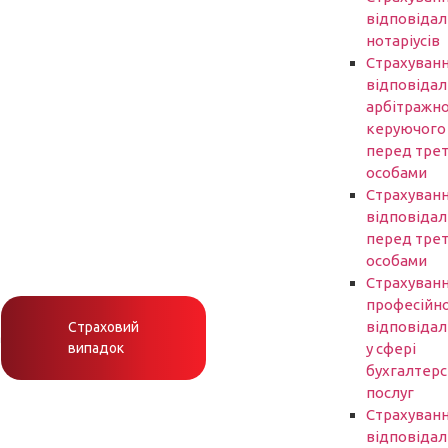
відповідал
нотаріусів
Cтрахуван
відповідал
арбітражн
керуючого
перед трет
особами
Страхуван
відповідал
перед трет
особами
Страхуван
професійно
відповідал
Страховий
h
випадок
у сфері
бухгалтер
послуг
Страхуван
відповідал