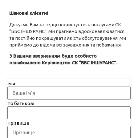
Шановні клієнти!
Дякуємо Вам за те, що користуєтесь послугами СК
“ББС ІНШУРАНС”. Ми прагнемо вдосконавлюватися
та постійно покращувати якість обслуговування. Ми
приймемо до відома всі зауваження та побажання.
З Вашими зверненням буде особисто
ознайомлено Керівництво СК “ББС ІНШУРАНС”.
Ім'я
По батькові
Прізвище