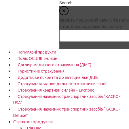
Search
Введіть пошуковий запит, та нати
Enter для продовження пошуку
Популярні продукти
Поліс ОСЦПВ онлайн
Договір медичного страхування (ДМС)
Туристичне страхування
Додаткове покриття до автоцивілки ДЦВ
Страхування відповідальності власників зброї
Страхування квартири онлайн – Експрес
Страхування наземних транспортних засобів “КАСКО-
USA”
Страхування наземних транспортних засобів “КАСКО-
Deluxe”
Страхові продукти
Для Вас