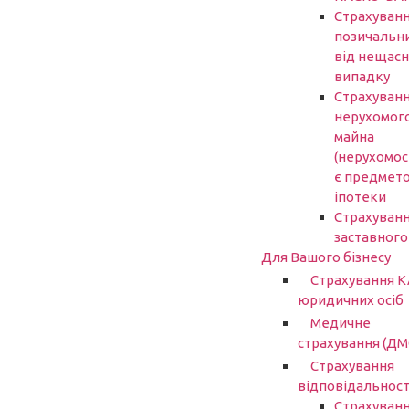
Страхуван
позичальн
від нещасн
випадку
Страхуван
нерухомог
майна
(нерухомост
є предмет
іпотеки
Страхуван
заставного
Для Вашого бізнесу
Страхування 
юридичних осіб
Медичне
страхування (ДМ
Страхування
відповідальност
Страхуван