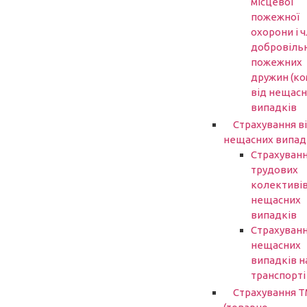
місцевої
пожежної
охорони і ч
добровіль
пожежних
дружин (ко
від нещасн
випадків
Страхування в
нещасних випад
Страхуван
трудових
колективів
нещасних
випадків
Страхуванн
нещасних
випадків н
транспорті
Страхування 