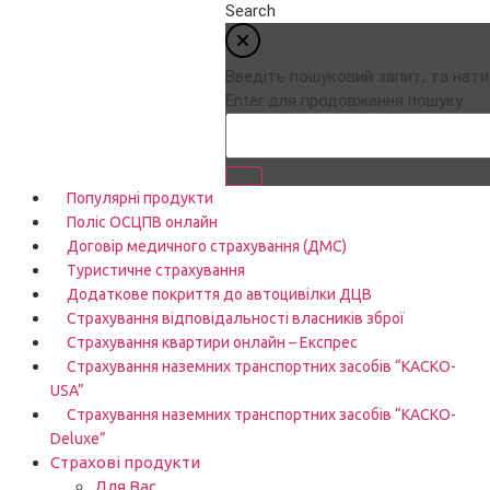
Search
Введіть пошуковий запит, та нати
Enter для продовження пошуку
Популярні продукти
Поліс ОСЦПВ онлайн
Договір медичного страхування (ДМС)
Туристичне страхування
Додаткове покриття до автоцивілки ДЦВ
Страхування відповідальності власників зброї
Страхування квартири онлайн – Експрес
Страхування наземних транспортних засобів “КАСКО-
USA”
Страхування наземних транспортних засобів “КАСКО-
Deluxe”
Страхові продукти
Для Вас