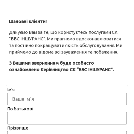
Шановні клієнти!
Дякуємо Вам за те, що користуєтесь послугами СК
“ББС ІНШУРАНС”. Ми прагнемо вдосконавлюватися
та постійно покращувати якість обслуговування. Ми
приймемо до відома всі зауваження та побажання.
З Вашими зверненням буде особисто
ознайомлено Керівництво СК “ББС ІНШУРАНС”.
Ім'я
По батькові
Прізвище