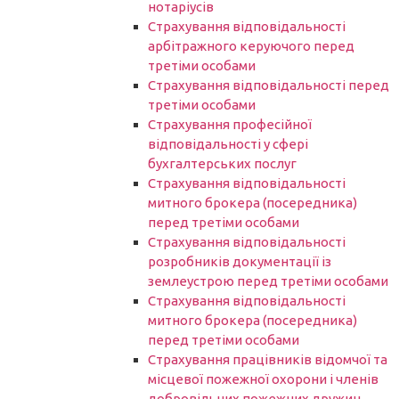
нотаріусів
Cтрахування відповідальності
арбітражного керуючого перед
третіми особами
Страхування відповідальності перед
третіми особами
Страхування професійної
відповідальності у сфері
бухгалтерських послуг
Страхування відповідальності
митного брокера (посередника)
перед третіми особами
Страхування відповідальності
розробників документації із
землеустрою перед третіми особами
Страхування відповідальності
митного брокера (посередника)
перед третіми особами
Страхування працівників відомчої та
місцевої пожежної охорони і членів
добровільних пожежних дружин