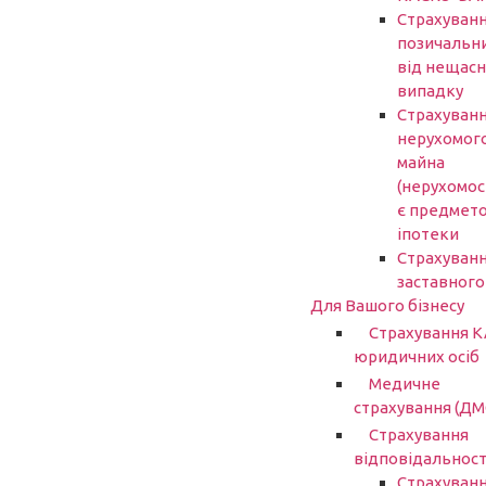
Страхуван
позичальн
від нещасн
випадку
Страхуван
нерухомог
майна
(нерухомост
є предмет
іпотеки
Страхуван
заставного
Для Вашого бізнесу
Страхування 
юридичних осіб
Медичне
страхування (ДМ
Страхування
відповідальност
Страхуван