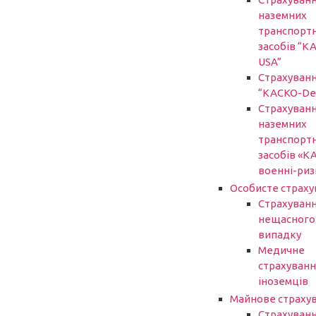
наземних
транспорт
засобів “К
USA”
Страхуван
“КАСКО-De
Страхуван
наземних
транспорт
засобів «К
военні-риз
Особисте страху
Страхуванн
нещасного
випадку
Медичне
страхуванн
іноземців
Майнове страху
Страхуван