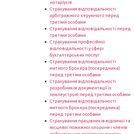
нотаріусів
Cтрахування відповідальності
арбітражного керуючого перед
третіми особами
Страхування відповідальності перед
третіми особами
Страхування професійної
відповідальності у сфері
бухгалтерських послуг
Страхування відповідальності
митного брокера (посередника)
перед третіми особами
Страхування відповідальності
розробників документації із
землеустрою перед третіми особами
Страхування відповідальності
митного брокера (посередника)
перед третіми особами
Страхування працівників відомчої та
місцевої пожежної охорони і членів
добровільних пожежних дружин