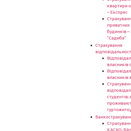
квартири 
– Експрес
Страхуван
приватних
будинків – 
“Садиба”
Страхування
відповідальност
Відповідал
власників 
Відповідал
власників 
Страхуван
відповідал
студентів, 
проживают
гуртожитк
Банкострахуван
Страхуван
КАСКО-БА