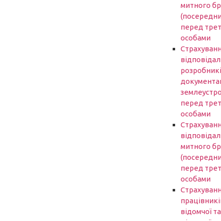
митного б
(посередни
перед трет
особами
Страхуван
відповідал
розробник
документаці
землеустр
перед трет
особами
Страхуван
відповідал
митного б
(посередни
перед трет
особами
Страхуван
працівникі
відомчої та