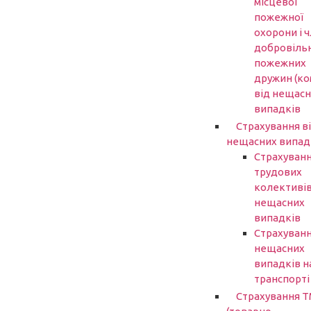
місцевої
пожежної
охорони і ч
добровіль
пожежних
дружин (ко
від нещасн
випадків
Страхування в
нещасних випад
Страхуван
трудових
колективів
нещасних
випадків
Страхуванн
нещасних
випадків н
транспорті
Страхування 