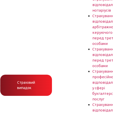
відповідал
нотаріусів
Cтрахуван
відповідал
арбітражн
керуючого
перед трет
особами
Страхуван
відповідал
перед трет
особами
Страхуван
професійно
відповідал
Страховий
h
випадок
у сфері
бухгалтер
послуг
Страхуван
відповідал