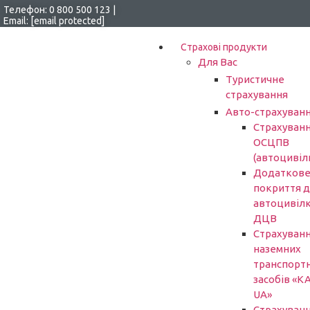
Перейти
Телефон:
0 800 500 123
|
Email:
[email protected]
до
вмісту
Страхові продукти
Для Вас
Туристичне
страхування
Авто-страхуван
Страхуван
ОСЦПВ
(автоцивіл
Додатков
покриття 
автоцивіл
ДЦВ
Страхуван
наземних
транспорт
засобів «К
UA»
Страхуван