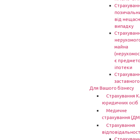
Страхуван
позичальн
від нещасн
випадку
Страхуван
нерухомог
майна
(нерухомост
є предмет
іпотеки
Страхуван
заставного
Для Вашого бізнесу
Страхування 
юридичних осіб
Медичне
страхування (ДМ
Страхування
відповідальност
Страхуван