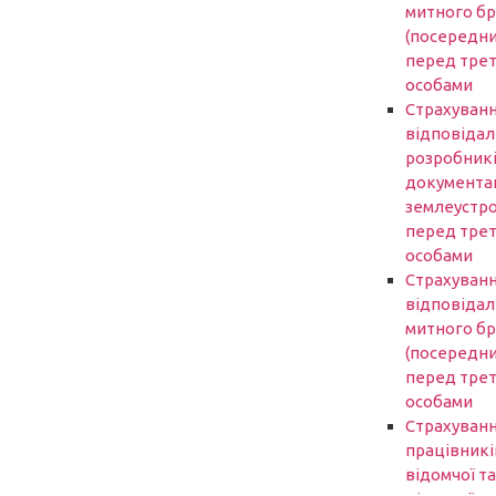
митного б
(посередни
перед трет
особами
Страхуван
відповідал
розробник
документаці
землеустр
перед трет
особами
Страхуван
відповідал
митного б
(посередни
перед трет
особами
Страхуван
працівникі
відомчої та