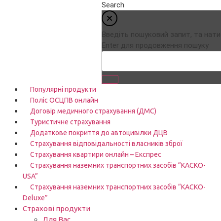
Search
Введіть пошуковий запит, та нати
Enter для продовження пошуку
Популярні продукти
Поліс ОСЦПВ онлайн
Договір медичного страхування (ДМС)
Туристичне страхування
Додаткове покриття до автоцивілки ДЦВ
Страхування відповідальності власників зброї
Страхування квартири онлайн – Експрес
Страхування наземних транспортних засобів “КАСКО-
USA”
Страхування наземних транспортних засобів “КАСКО-
Deluxe”
Страхові продукти
Для Вас