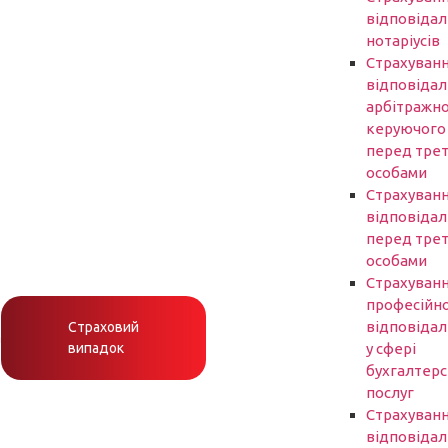
відповідал
нотаріусів
Cтрахуван
відповідал
арбітражн
керуючого
перед трет
особами
Страхуван
відповідал
перед трет
особами
Страхуван
професійно
відповідал
Страховий
h
випадок
у сфері
бухгалтер
послуг
Страхуван
відповідал