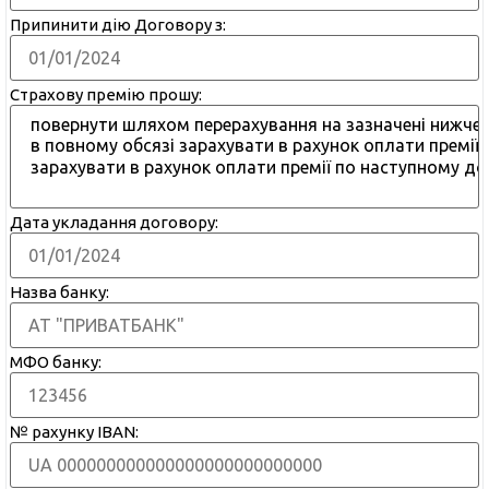
Припинити дію Договору з:
Страхову премію прошу:
Дата укладання договору:
Назва банку:
МФО банку:
№ рахунку IBAN: