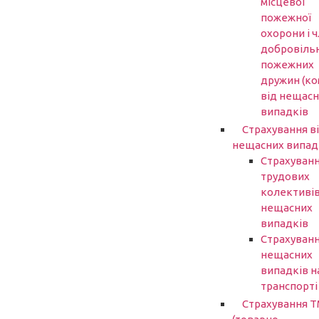
місцевої
пожежної
охорони і ч
добровіль
пожежних
дружин (ко
від нещасн
випадків
Страхування в
нещасних випад
Страхуван
трудових
колективів
нещасних
випадків
Страхуванн
нещасних
випадків н
транспорті
Страхування 