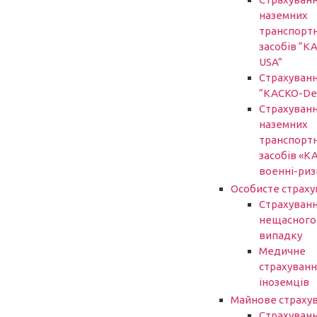
наземних
транспорт
засобів “К
USA”
Страхуван
“КАСКО-De
Страхуван
наземних
транспорт
засобів «К
военні-риз
Особисте страху
Страхуванн
нещасного
випадку
Медичне
страхуванн
іноземців
Майнове страху
Страхуван