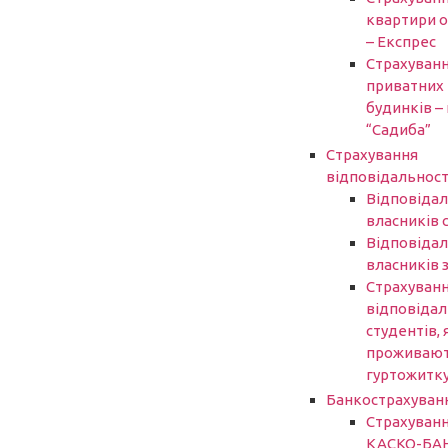
квартири 
– Експрес
Страхуван
приватних
будинків – 
“Садиба”
Страхування
відповідальност
Відповідал
власників 
Відповідал
власників 
Страхуван
відповідал
студентів, 
проживают
гуртожитк
Банкострахуван
Страхуван
КАСКО-БА