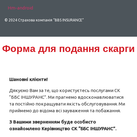
Hm-android
© 2024 Страхова компанія “BBS INSURANCE”
Scroll
Форма для подання скарги
Up
Шановні клієнти!
Дякуємо Вам за те, що користуєтесь послугами СК
“ББС ІНШУРАНС”. Ми прагнемо вдосконавлюватися
та постійно покращувати якість обслуговування. Ми
приймемо до відома всі зауваження та побажання.
З Вашими зверненням буде особисто
ознайомлено Керівництво СК “ББС ІНШУРАНС”.