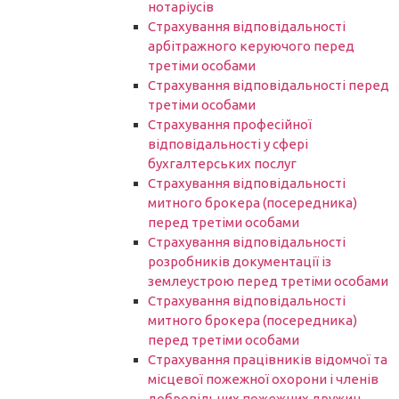
нотаріусів
Cтрахування відповідальності
арбітражного керуючого перед
третіми особами
Страхування відповідальності перед
третіми особами
Страхування професійної
відповідальності у сфері
бухгалтерських послуг
Страхування відповідальності
митного брокера (посередника)
перед третіми особами
Страхування відповідальності
розробників документації із
землеустрою перед третіми особами
Страхування відповідальності
митного брокера (посередника)
перед третіми особами
Страхування працівників відомчої та
місцевої пожежної охорони і членів
добровільних пожежних дружин